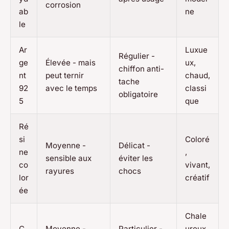
corrosion
ab
ne
le
Ar
Luxue
Régulier -
ge
Élevée - mais
ux,
chiffon anti-
nt
peut ternir
chaud,
tache
92
avec le temps
classi
obligatoire
5
que
Ré
si
Coloré
Moyenne -
Délicat -
ne
,
sensible aux
éviter les
co
vivant,
rayures
chocs
lor
créatif
ée
Chale
C
Moyenne -
Particulier -
ureux,