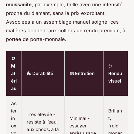
moissanite
, par exemple, brille avec une intensité
proche du diamant, sans le prix exorbitant.
Associées à un assemblage manuel soigné, ces
matières donnent aux colliers un rendu premium, à
portée de porte-monnaie.
🎨
M
✨
at
💪 Durabilité
🧼 Entretien
Rendu
éri
visuel
au
Ac
ier
Brillan
Très élevée -
in
Minimal -
t,
résiste à l’eau,
ox
essuyer
froid,
aux chocs, à la
yd
après usage
moder