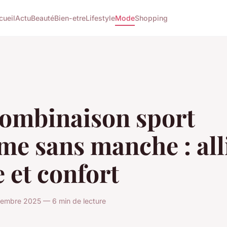
cueil
Actu
Beauté
Bien-etre
Lifestyle
Mode
Shopping
combinaison sport
e sans manche : all
e et confort
vembre 2025 — 6 min de lecture