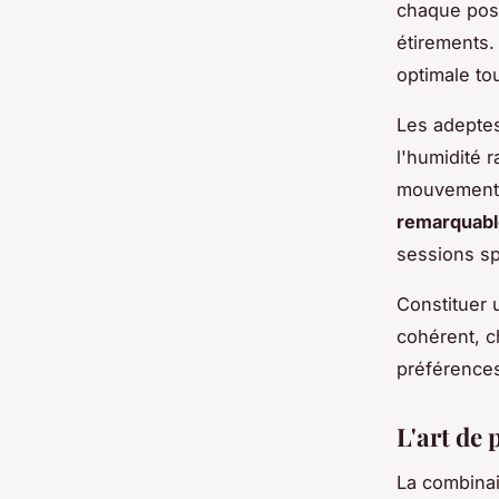
chaque post
étirements.
optimale to
Les adeptes
l'humidité 
mouvement 
remarquabl
sessions sp
Constituer 
cohérent, c
préférences
L'art de
La combinai