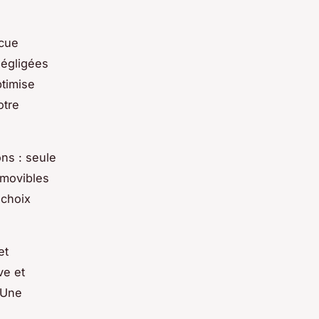
acue
négligées
timise
otre
ns : seule
amovibles
 choix
et
ve et
 Une