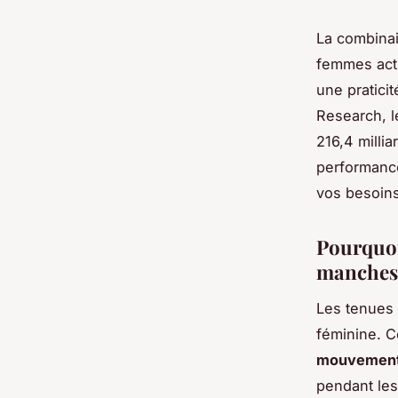
La combina
femmes acti
une pratici
Research, l
216,4 milli
performance
vos besoins
Pourquoi
manches
Les tenues 
féminine. C
mouvemen
pendant les