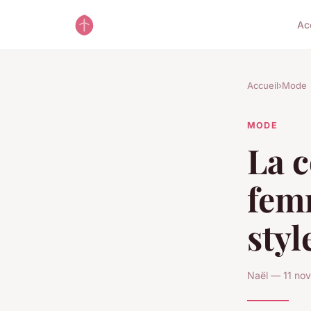
Ac
Accueil
›
Mode
MODE
La 
femm
styl
Naël — 11 no