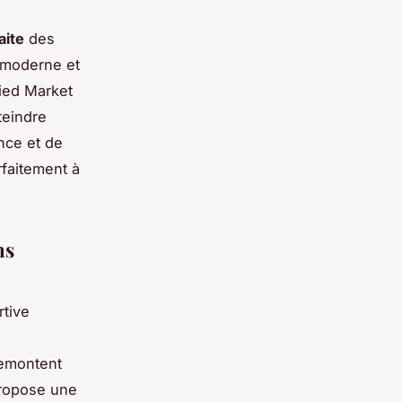
aite
des
e moderne et
lied Market
teindre
nce et de
faitement à
ns
rtive
remontent
ropose une