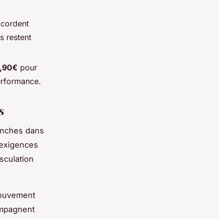
ccordent
s restent
9,90€
pour
erformance.
s
anches dans
 exigences
sculation
 mouvement
ompagnent