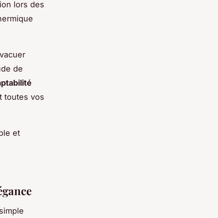
ion lors des
thermique
évacuer
ude de
ptabilité
t toutes vos
ble et
s
légance
simple