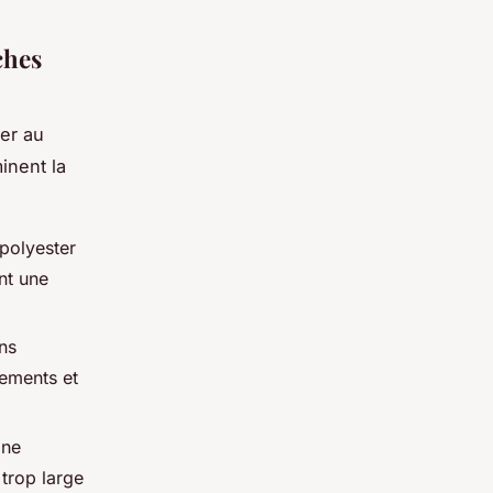
ches
er au
inent la
 polyester
nt une
ns
tements et
Une
 trop large