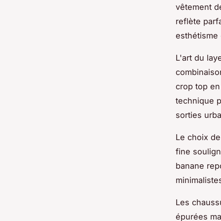
vêtement d
reflète par
esthétisme
L'art du la
combinaison
crop top en
technique p
sorties urb
Le choix de
fine soulign
banane repo
minimaliste
Les chaussu
épurées main