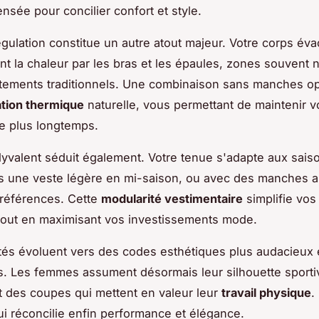
nsée pour concilier confort et style.
gulation constitue un autre atout majeur. Votre corps év
nt la chaleur par les bras et les épaules, zones souvent 
tements traditionnels. Une combinaison sans manches op
ation thermique
naturelle, vous permettant de maintenir v
e plus longtemps.
lyvalent séduit également. Votre tenue s'adapte aux saiso
s une veste légère en mi-saison, ou avec des manches 
références. Cette
modularité vestimentaire
simplifie vos
tout en maximisant vos investissements mode.
tés évoluent vers des codes esthétiques plus audacieux 
s. Les femmes assument désormais leur silhouette sporti
 des coupes qui mettent en valeur leur
travail physique
.
i réconcilie enfin performance et élégance.