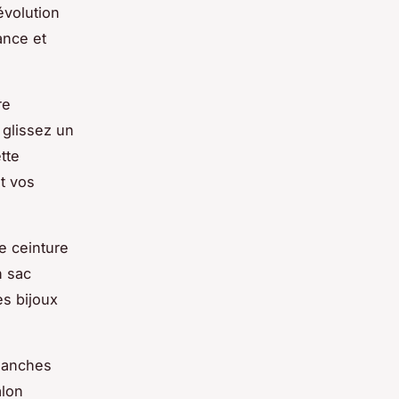
évolution
ance et
re
 glissez un
tte
t vos
e ceinture
n sac
es bijoux
blanches
alon